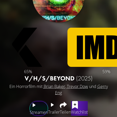
65%
59%
V/H/S/BEYOND
(2025)
Ein Horrorfilm mit
Brian Baker
,
Trevor Dow
und
Gerry
Eng
Trailer
Teilen
Watchlist
Streamen