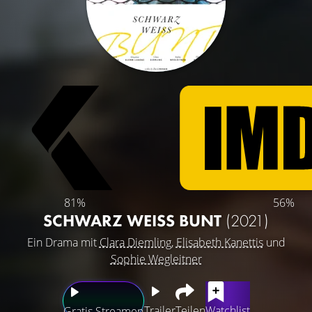
81%
56%
SCHWARZ WEISS BUNT
(2021)
Ein Drama mit
Clara Diemling
,
Elisabeth Kanettis
und
Sophie Wegleitner
Trailer
Teilen
Watchlist
Gratis Streamen