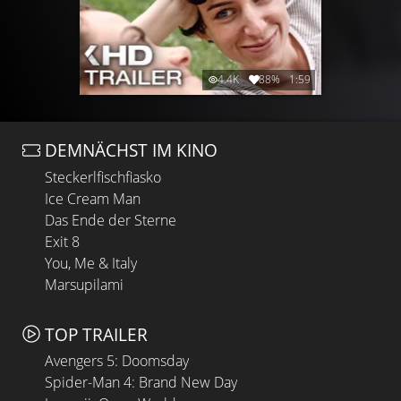
4.4K
88%
1:59
DEMNÄCHST IM KINO
Steckerlfischfiasko
Ice Cream Man
Das Ende der Sterne
Exit 8
You, Me & Italy
Marsupilami
TOP TRAILER
Avengers 5: Doomsday
Spider-Man 4: Brand New Day