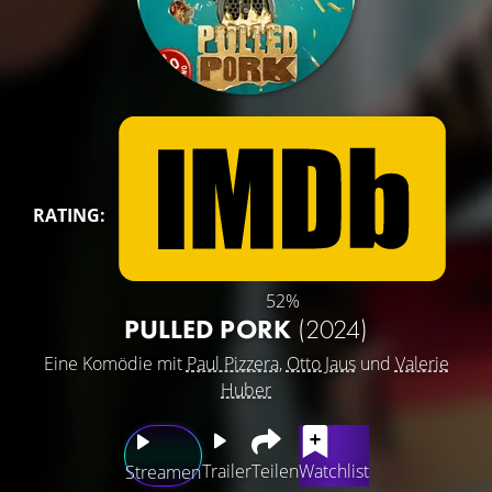
RATING:
52%
PULLED PORK
(2024)
Eine Komödie mit
Paul Pizzera
,
Otto Jaus
und
Valerie
Huber
Trailer
Teilen
Watchlist
Streamen