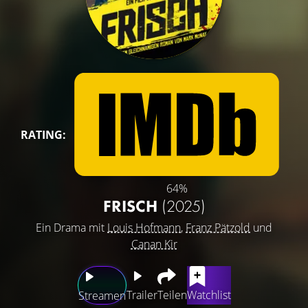
RATING:
64%
FRISCH
(2025)
Ein Drama mit
Louis Hofmann
,
Franz Pätzold
und
Canan Kir
Trailer
Teilen
Watchlist
Streamen