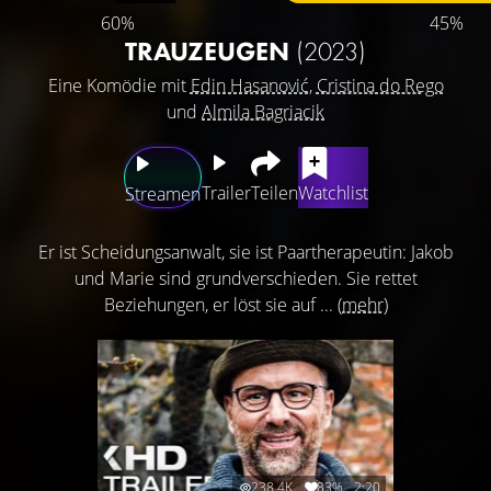
60%
45%
TRAUZEUGEN
(2023)
Eine Komödie mit
Edin Hasanović
,
Cristina do Rego
und
Almila Bagriacik
Trailer
Teilen
Watchlist
Streamen
Er ist Scheidungsanwalt, sie ist Paartherapeutin: Jakob
und Marie sind grundverschieden. Sie rettet
Beziehungen, er löst sie auf ...
(mehr)
238.4K
83%
2:20