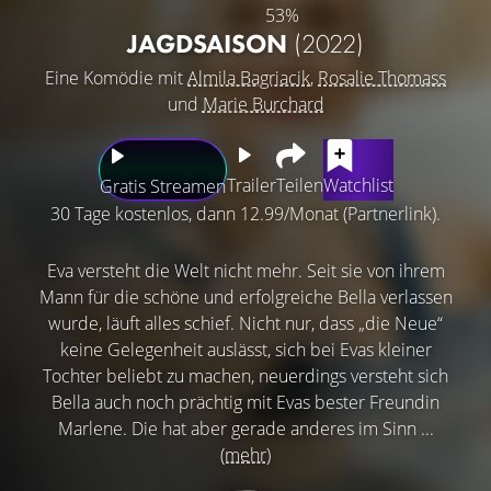
53%
JAGDSAISON
(2022)
Eine Komödie mit
Almila Bagriacik
,
Rosalie Thomass
und
Marie Burchard
Trailer
Teilen
Watchlist
Gratis Streamen
30 Tage kostenlos, dann 12.99/Monat (Partnerlink).
Eva versteht die Welt nicht mehr. Seit sie von ihrem
Mann für die schöne und erfolgreiche Bella verlassen
wurde, läuft alles schief. Nicht nur, dass „die Neue“
keine Gelegenheit auslässt, sich bei Evas kleiner
Tochter beliebt zu machen, neuerdings versteht sich
Bella auch noch prächtig mit Evas bester Freundin
Marlene. Die hat aber gerade anderes im Sinn ...
(mehr)