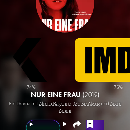
74%
76%
NUR EINE FRAU
(2019)
Ein Drama mit
Almila Bagriacik
,
Merve Aksoy
und
Aram
Arami