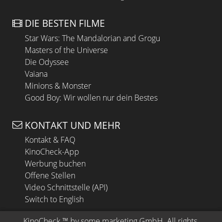
DIE BESTEN FILME
Star Wars: The Mandalorian and Grogu
Masters of the Universe
Die Odyssee
Vaiana
Minions & Monster
Good Boy: Wir wollen nur dein Bestes
KONTAKT UND MEHR
Kontakt & FAQ
KinoCheck-App
Werbung buchen
Offene Stellen
Video Schnittstelle (API)
Switch to English
KinoCheck
 ™ by 
some.marketing GmbH
. All rights 