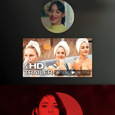
144.8K
68%
1:14