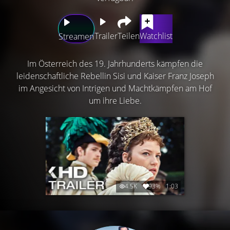
Trailer
Teilen
Watchlist
Streamen
Im Österreich des 19. Jahrhunderts kämpfen die
leidenschaftliche Rebellin Sisi und Kaiser Franz Joseph
im Angesicht von Intrigen und Machtkämpfen am Hof
um ihre Liebe.
4.5K
93%
1:03