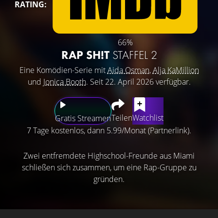
RATING:
66%
RAP SH!T
STAFFEL 2
Eine Komödien-Serie mit
Aida Osman
,
Alja KaMillion
und
Jonica Booth
. Seit 22. April 2026 verfügbar.
Teilen
Watchlist
Gratis Streamen
7 Tage kostenlos, dann 5.99/Monat (Partnerlink).
Zwei entfremdete Highschool-Freunde aus Miami
schließen sich zusammen, um eine Rap-Gruppe zu
gründen.