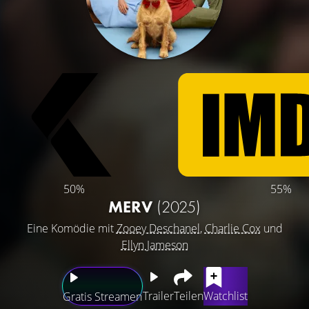
50%
55%
MERV
(2025)
Eine Komödie mit
Zooey Deschanel
,
Charlie Cox
und
Ellyn Jameson
Trailer
Teilen
Watchlist
Gratis Streamen