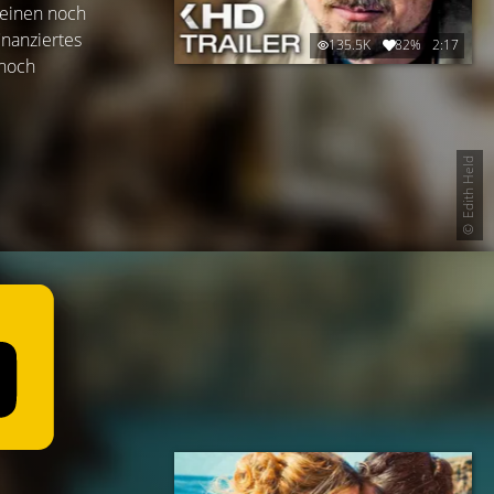
meinen noch
nanziertes
135.5K
82%
2:17
 hoch
Edith Held