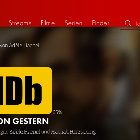
Streams
Filme
Serien
Finder
 von Adèle Haenel.
65%
ON GESTERN
nger
,
Adèle Haenel
und
Hannah Herzsprung