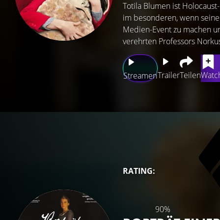
Totila Blumen ist Holocaust
im besonderen, wenn seine 
Medien-Event zu machen und
verehrten Professors Norkus
Trailer
Teilen
Watch
Streamen
RATING:
90%