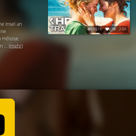
)
me Insel an
140.1K
97%
2:04
ine
n Héloïse
n ...
(mehr)