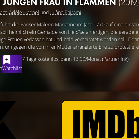
R JUNGEN FRAU IN FLAMMEN
(2019
ant
,
Adèle Haenel
und
Luàna Bajrami
führt die Pariser Malerin Marianne im Jahr 1770 auf eine einsa
 soll heimlich ein Gemälde von Héloïse anfertigen, die gerade e
lige Frauen verlassen hat und bald verheiratet werden soll. Den
en, um gegen die von ihrer Mutter arrangierte Ehe zu protestiere
7 Tage kostenlos, dann 13.99/Monat (Partnerlink).
n
Watchlist