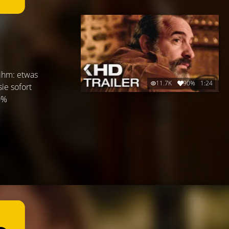
 ihm: etwas
11.7K
90%
1:24
sie sofort
00%