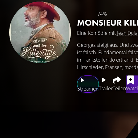
74%
MONSIEUR KIL
Eine Komödie mit
Jean Duja
Georges steigt aus. Und zwa
ist falsch. Fundamental falsc
im Tankstellenklo ertränkt. 
Hirschleder, Fransen, mörders
Trailer
Teilen
Watch
Streamen