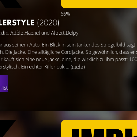
66%
LERSTYLE
(2020)
rdin
,
Adèle Haenel
und
Albert Delpy
r aus seinem Auto. Ein Blick in sein tankendes Spiegelbild sagt
h. Die Jacke. Eine alltägliche Cordjacke. So gewöhnlich, dass er 
Er kauft sich eine neue Jacke, eine, die wirklich zu ihm passt: 1
tylisch. Ein echter Killerlook ...
(mehr)
list