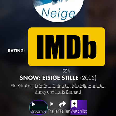
RATING:
55%
SNOW: EISIGE STILLE
(2025)
Ein Krimi mit
Frédéric Diefenthal
,
Murielle Huet des
Aunay
und
Louis Bernard
Trailer
Teilen
Watchlist
Streamen