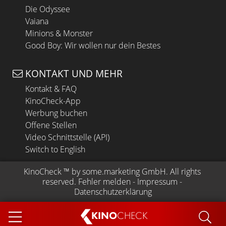
Die Odyssee
Vaiana
Minions & Monster
Good Boy: Wir wollen nur dein Bestes
KONTAKT UND MEHR
Kontakt & FAQ
KinoCheck-App
Werbung buchen
Offene Stellen
Video Schnittstelle (API)
Switch to English
KinoCheck
 ™ by 
some.marketing GmbH
. All rights 
reserved.
Fehler melden
 - 
Impressum
 - 
Datenschutzerklärung
KINO
CHECK