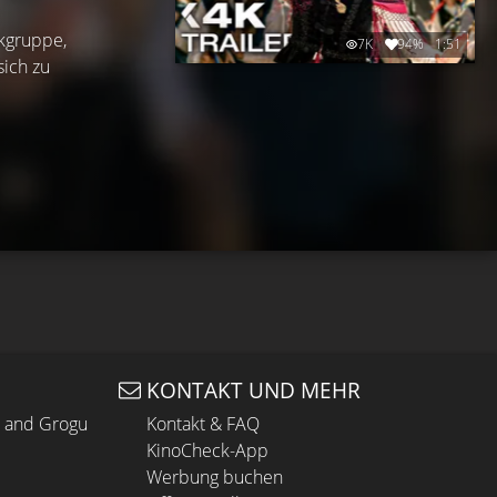
ikgruppe,
7K
94%
1:51
ich zu
KONTAKT UND MEHR
n and Grogu
Kontakt & FAQ
KinoCheck-App
Werbung buchen