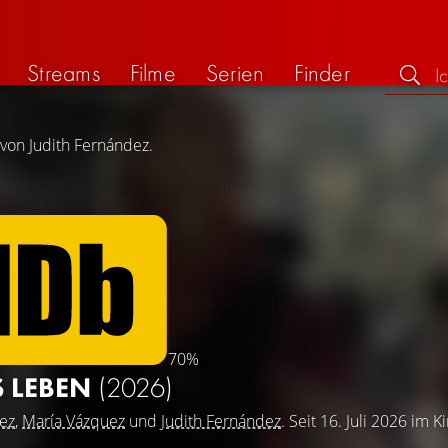
Streams
Filme
Serien
Finder
 von Judith Fernández.
70%
S LEBEN
(2026)
rez
,
María Vázquez
und
Judith Fernández
. Seit 16. Juli 2026 im K