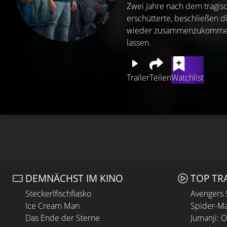
Zwei Jahre nach dem tragisc
erschütterte, beschließen di
wieder zusammenzukommen, 
lassen.
Trailer
Teilen
Watchlist
DEMNÄCHST IM KINO
TOP TR
Steckerlfischfiasko
Avengers
Ice Cream Man
Spider-Ma
Das Ende der Sterne
Jumanji: 