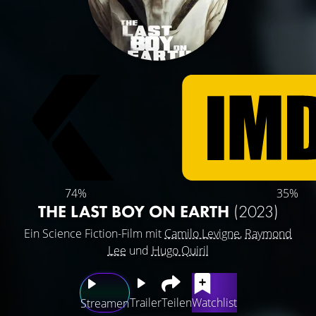
74%
35%
THE LAST BOY ON EARTH
(2023)
Ein Science Fiction-Film mit
Camilo Levigne
,
Raymond
Lee
und
Hugo Quiril
Trailer
Teilen
Watchlist
Streamen