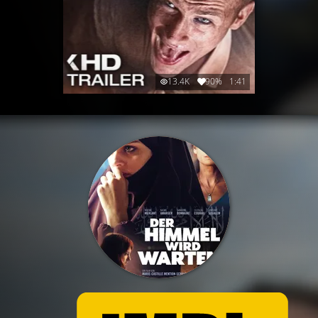
13.4K
90%
1:41