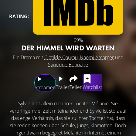
RATING:
69%
DER HIMMEL WIRD WARTEN
Ein Drama mit
Clotilde Courau
,
Naomi Amarger
und
Sandrine Bonnaire
Trailer
Teilen
Watchlist
Streamen
Sylvie lebt allein mit ihrer Tochter Mélanie. Sie
verbringen viel Zeit miteinander und Sylvie ist stolz auf
das enge Verhältnis, das sie zu ihrer Tochter hat, dass
sie reden können über Schule, Jungs, Klamotten. Doch
irgendwann begegnet Mélanie im Internet einem