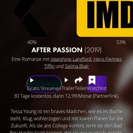
40%
53%
AFTER PASSION
(2019)
Eine Romanze mit
Josephine Langford
,
Hero Fiennes
Tiffin
und
Selma Blair
Trailer
Teilen
Watchlist
Gratis Streamen
30 Tage kostenlos, dann 12.99/Monat (Partnerlink).
Tessa Young ist ein braves Mädchen, wie es im Buche
steht. Klug, wohlerzogen und mit klaren Plänen für die
Zukunft. Als sie ans College kommt, lernt sie den Bad
Boy Hardin Scott kennen, der sie wie magisch anzieht.