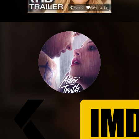
76.7K
95%
2:19