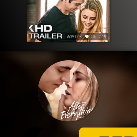
351.6K
97%
2:15