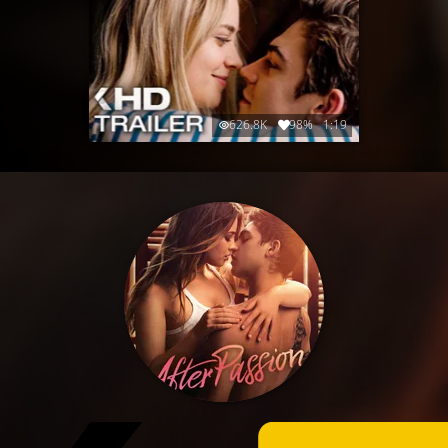
626.8K
98%
1:19