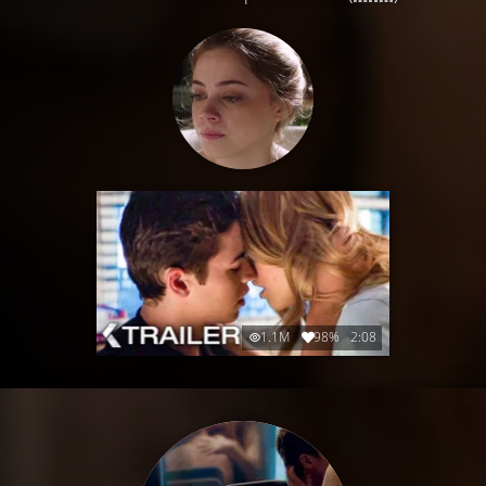
1.1M
98%
2:08