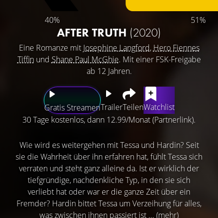
40%
51%
AFTER TRUTH
(2020)
Eine Romanze mit
Josephine Langford
,
Hero Fiennes
Tiffin
und
Shane Paul McGhie
. Mit einer FSK-Freigabe
ab 12 Jahren.
Trailer
Teilen
Watchlist
Gratis Streamen
30 Tage kostenlos, dann 12.99/Monat (Partnerlink).
Wie wird es weitergehen mit Tessa und Hardin? Seit
sie die Wahrheit über ihn erfahren hat, fühlt Tessa sich
verraten und steht ganz alleine da. Ist er wirklich der
tiefgründige, nachdenkliche Typ, in den sie sich
verliebt hat oder war er die ganze Zeit über ein
Fremder? Hardin bittet Tessa um Verzeihung für alles,
was zwischen ihnen passiert ist ...
(mehr)