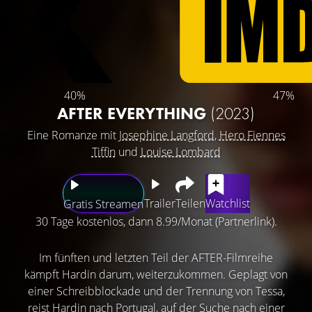
40%
47%
AFTER EVERYTHING
(2023)
Eine Romanze mit
Josephine Langford
,
Hero Fiennes
Tiffin
und
Louise Lombard
Trailer
Teilen
Watchlist
Gratis Streamen
30 Tage kostenlos, dann 8.99/Monat (Partnerlink).
Im fünften und letzten Teil der AFTER-Filmreihe
kämpft Hardin darum, weiterzukommen. Geplagt von
einer Schreibblockade und der Trennung von Tessa,
reist Hardin nach Portugal, auf der Suche nach einer