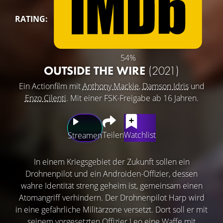
RATING:
54%
OUTSIDE THE WIRE
(2021)
Ein Actionfilm mit
Anthony Mackie
,
Damson Idris
und
Enzo Cilenti
. Mit einer FSK-Freigabe ab 16 Jahren.
Teilen
Watchlist
Streamen
In einem Kriegsgebiet der Zukunft sollen ein
Drohnenpilot und ein Androiden-Offizier, dessen
wahre Identität streng geheim ist, gemeinsam einen
Atomangriff verhindern. Der Drohnenpilot Harp wird
in eine gefährliche Militärzone versetzt. Dort soll er mit
seinem vorgesetzten Offizier Leo eine Waffe mit