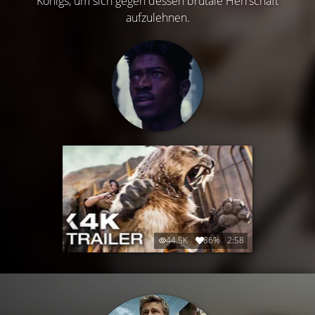
Königs, um sich gegen dessen brutale Herrschaft
aufzulehnen.
44.5K
86%
2:58