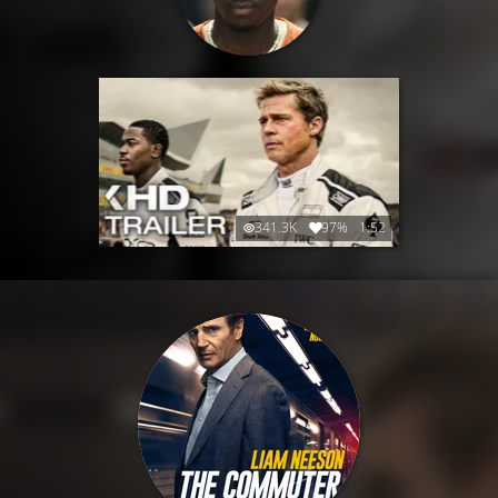
341.3K
97%
1:52