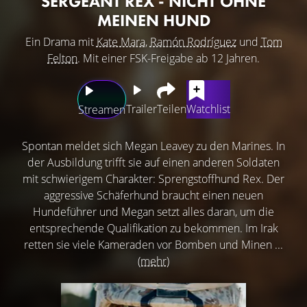
SERGEANT REX - NICHT OHNE
MEINEN HUND
Ein Drama mit
Kate Mara
,
Ramón Rodríguez
und
Tom
Felton
. Mit einer FSK-Freigabe ab 12 Jahren.
Trailer
Teilen
Watchlist
Streamen
Spontan meldet sich Megan Leavey zu den Marines. In
der Ausbildung trifft sie auf einen anderen Soldaten
mit schwierigem Charakter: Sprengstoffhund Rex. Der
aggressive Schäferhund braucht einen neuen
Hundeführer und Megan setzt alles daran, um die
entsprechende Qualifikation zu bekommen. Im Irak
retten sie viele Kameraden vor Bomben und Minen ...
(mehr)