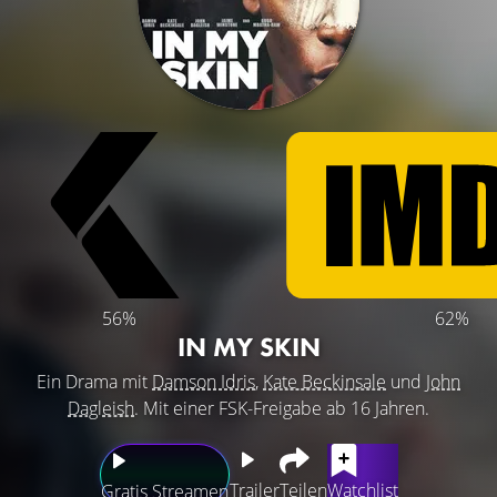
56%
62%
IN MY SKIN
Ein Drama mit
Damson Idris
,
Kate Beckinsale
und
John
Dagleish
. Mit einer FSK-Freigabe ab 16 Jahren.
Trailer
Teilen
Watchlist
Gratis Streamen