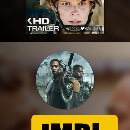
640K
98%
2:33