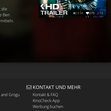
t die
13.5K
90%
2:14
ve Ben
mitteln.
KONTAKT UND MEHR
n and Grogu
Kontakt & FAQ
KinoCheck-App
Werbung buchen