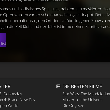
sames und sadistisches Spiel statt, bei dem ein maskierter Hos
 Die Opfer wurden vorher scheinbar wahllos gekidnappt. Detecti
nheit fieberhaft daran, den Ort der live übertragenen Show zu er
en die Zeit läuft, und der Täter ist immer einen Schritt voraus.
list
AILER
DIE BESTEN FILME
 5: Doomsday
Star Wars: The Mandaloria
n 4: Brand New Day
Masters of the Universe
Open World
Die Odyssee