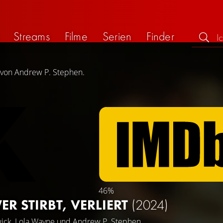
Streams
Filme
Serien
Finder
g von Andrew P. Stephen.
46%
R STIRBT, VERLIERT
(2024)
ick
,
Lola Wayne
und
Andrew P. Stephen