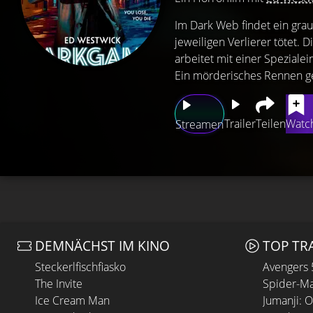
Im Dark Web findet ein grau
jeweiligen Verlierer tötet.
arbeitet mit einer Spezialei
Ein mörderisches Rennen geg
Trailer
Teilen
Watch
Streamen
DEMNÄCHST IM KINO
TOP TR
Steckerlfischfiasko
Avengers
The Invite
Spider-Ma
Ice Cream Man
Jumanji: 