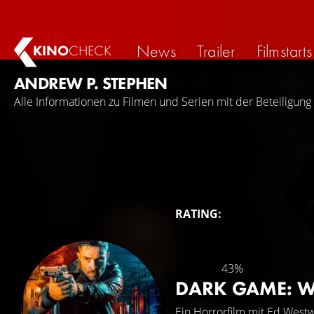
News
Trailer
Filmstarts
KINO
CHECK
ANDREW P. STEPHEN
Alle Informationen zu Filmen und Serien mit der Beteiligun
RATING:
43%
DARK GAME: WE
Ein Horrorfilm mit
Ed Westw