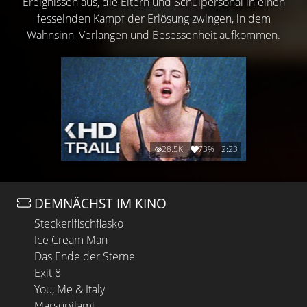
Ereignissen aus, die Eltern und Schulpersonal in einen
fesselnden Kampf der Erlösung zwingen, in dem
Wahnsinn, Verlangen und Besessenheit aufkommen.
28.5K
73%
2:23
DEMNÄCHST IM KINO
Steckerlfischfiasko
Ice Cream Man
Das Ende der Sterne
Exit 8
You, Me & Italy
Marsupilami