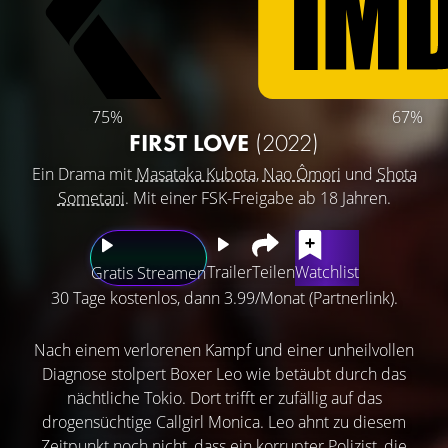
75%
67%
FIRST LOVE
(2022)
Ein Drama mit
Masataka Kubota
,
Nao Ômori
und
Shota
Sometani
. Mit einer FSK-Freigabe ab 18 Jahren.
Trailer
Teilen
Watchlist
Gratis Streamen
30 Tage kostenlos, dann 3.99/Monat (Partnerlink).
Nach einem verlorenen Kampf und einer unheilvollen
Diagnose stolpert Boxer Leo wie betäubt durch das
nächtliche Tokio. Dort trifft er zufällig auf das
drogensüchtige Callgirl Monica. Leo ahnt zu diesem
Zeitpunkt noch nicht, dass ein korrupter Polizist, die