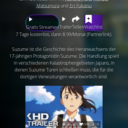
Matsumura
und
Eri Fukatsu
Trailer
Teilen
Watchlist
Gratis Streamen
7 Tage kostenlos, dann 8.99/Monat (Partnerlink).
Suzume ist die Geschichte des Heranwachsens der
17-jährigen Protagonistin Suzume. Die Handlung spielt
in verschiedenen Katastrophengebieten Japans, in
denen Suzume Türen schließen muss, die für die
dortigen Verwüstungen verantwortlich sind.
288.6K
99%
2:18