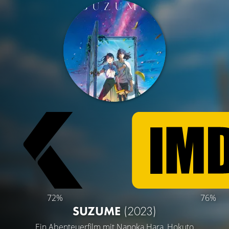
72%
76%
SUZUME
(2023)
Ein Abenteuerfilm mit
Nanoka Hara
,
Hokuto