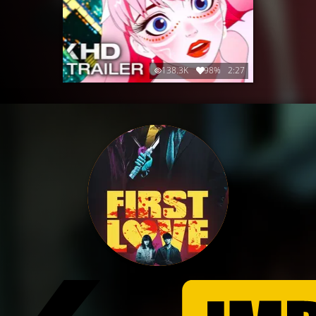
138.3K
98%
2:27