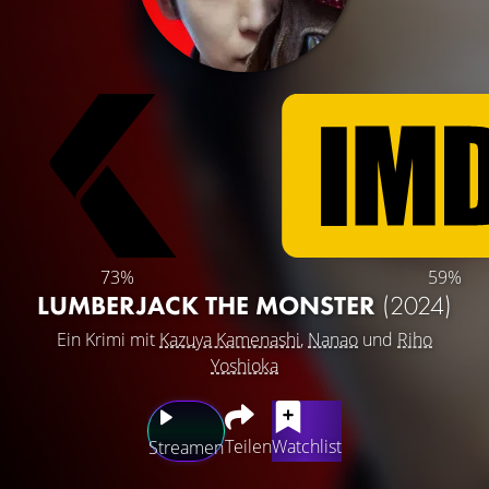
73%
59%
LUMBERJACK THE MONSTER
(2024)
Ein Krimi mit
Kazuya Kamenashi
,
Nanao
und
Riho
Yoshioka
Teilen
Watchlist
Streamen