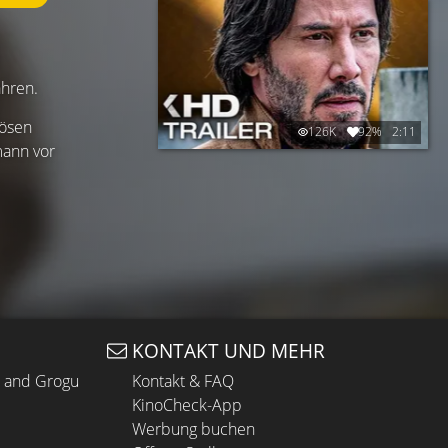
ahren.
iösen
126K
92%
2:11
mann vor
KONTAKT UND MEHR
n and Grogu
Kontakt & FAQ
KinoCheck-App
Werbung buchen