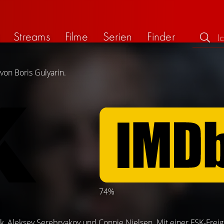
Streams
Filme
Serien
Finder
von Boris Gulyarin.
74%
)
k
,
Aleksey Serebryakov
und
Connie Nielsen
. Mit einer FSK-Frei