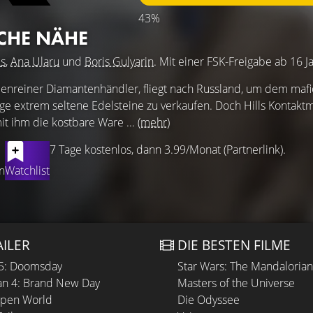
43%
ICHE NÄHE
s
,
Ana Ularu
und
Boris Gulyarin
. Mit einer FSK-Freigabe ab 16 J
lupenreiner Diamantenhändler, fliegt nach Russland, um dem maf
ige extrem seltene Edelsteine zu verkaufen. Doch Hills Kontakt
t ihm die kostbare Ware ...
(mehr)
7 Tage kostenlos, dann 3.99/Monat (Partnerlink).
n
Watchlist
AILER
DIE BESTEN FILME
 5: Doomsday
Star Wars: The Mandaloria
n 4: Brand New Day
Masters of the Universe
Open World
Die Odyssee