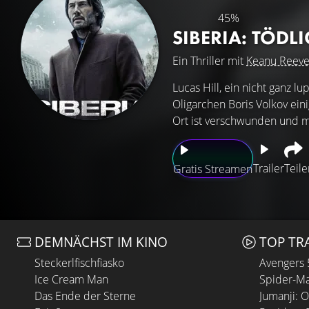
45%
SIBERIA: TÖDL
Ein Thriller mit
Keanu Reeve
Lucas Hill, ein nicht ganz 
Oligarchen Boris Volkov ein
Ort ist verschwunden und mi
Trailer
Teile
Gratis Streamen
DEMNÄCHST IM KINO
TOP TR
Steckerlfischfiasko
Avengers
Ice Cream Man
Spider-Ma
Das Ende der Sterne
Jumanji: 