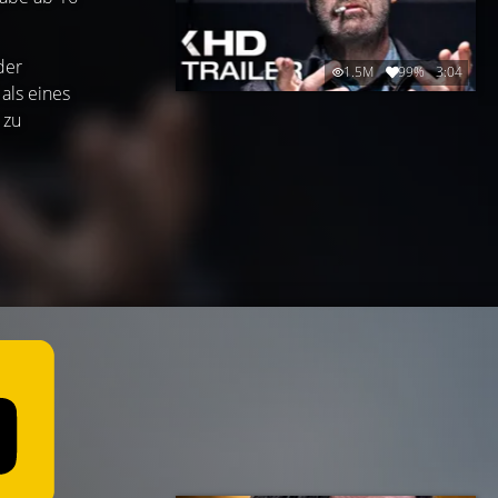
der
1.5M
99%
3:04
als eines
 zu