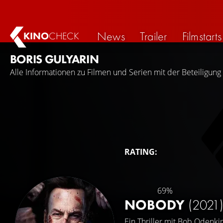
News
Trailer
Filmstarts
KINO
CHECK
BORIS GULYARIN
Alle Informationen zu Filmen und Serien mit der Beteiligung 
RATING:
69%
NOBODY
(2021
Ein Thriller mit
Bob Odenkir