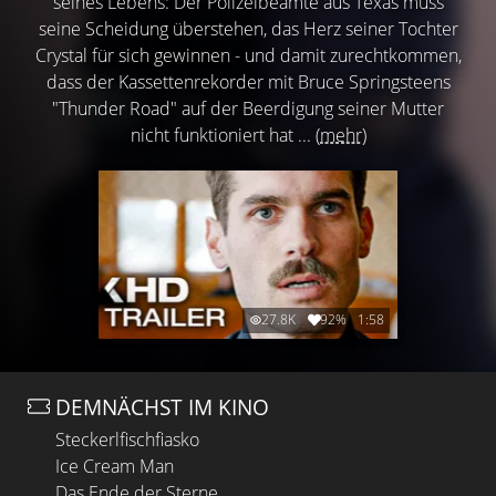
seines Lebens: Der Polizeibeamte aus Texas muss
seine Scheidung überstehen, das Herz seiner Tochter
Crystal für sich gewinnen - und damit zurechtkommen,
dass der Kassettenrekorder mit Bruce Springsteens
"Thunder Road" auf der Beerdigung seiner Mutter
nicht funktioniert hat ...
(mehr)
27.8K
92%
1:58
DEMNÄCHST IM KINO
Steckerlfischfiasko
Ice Cream Man
Das Ende der Sterne