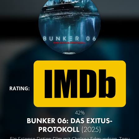
RATING:
42%
BUNKER 06: DAS EXITUS-
PROTOKOLL
(2025)
Ein Science Fiction-Film mit
Chelsea Edmundson
,
Tony