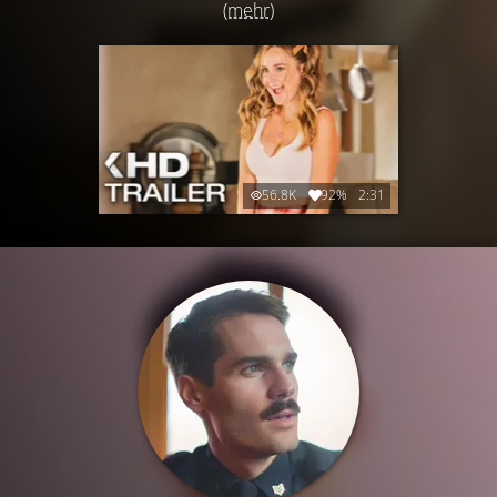
(mehr)
56.8K
92%
2:31