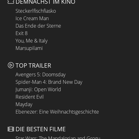
DEMNÄCHST IM KINO
Steckerlfischfiasko
Ice Cream Man
Das Ende der Sterne
Exit 8
You, Me & Italy
Marsupilami
TOP TRAILER
Avengers 5: Doomsday
Spider-Man 4: Brand New Day
Jumanji: Open World
Resident Evil
Mayday
Ebenezer: Eine Weihnachtsgeschichte
DIE BESTEN FILME
Star Wars: The Mandalorian and Grogu