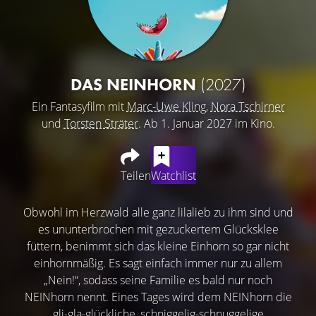
DAS NEINHORN
(2027)
Ein Fantasyfilm mit
Marc-Uwe Kling
,
Nora Tschirner
und
Torsten Sträter
. Ab 1. Januar 2027 im Kino.
Teilen
Watchlist
Obwohl im Herzwald alle ganz lilalieb zu ihm sind und
es ununterbrochen mit gezuckertem Glücksklee
füttern, benimmt sich das kleine Einhorn so gar nicht
einhornmäßig. Es sagt einfach immer nur zu allem
„Nein!“, sodass seine Familie es bald nur noch
NEINhorn nennt. Eines Tages wird dem NEINhorn die
gli-gla-glückliche, schniggelig-schnuggelige