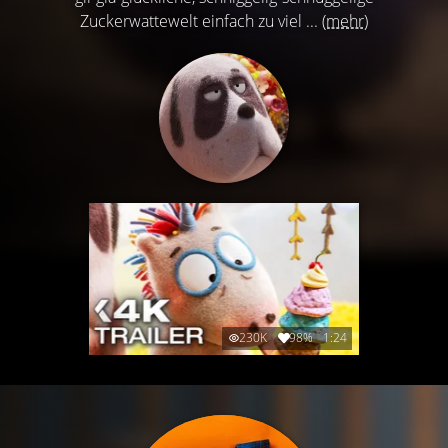
Zuckerwattewelt einfach zu viel ...
(mehr)
230K
98%
1:24