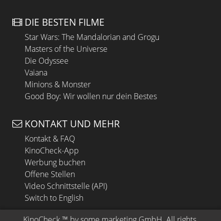
DIE BESTEN FILME
Star Wars: The Mandalorian and Grogu
Masters of the Universe
Die Odyssee
Vaiana
Minions & Monster
Good Boy: Wir wollen nur dein Bestes
KONTAKT UND MEHR
Kontakt & FAQ
KinoCheck-App
Werbung buchen
Offene Stellen
Video Schnittstelle (API)
Switch to English
KinoCheck
 ™ by 
some.marketing GmbH
. All rights 