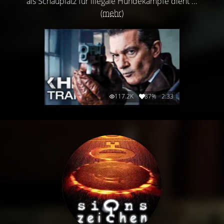
als Schauplatz für illegale Hundekämpfe dient ...
(mehr)
117.2K
87%
2:33