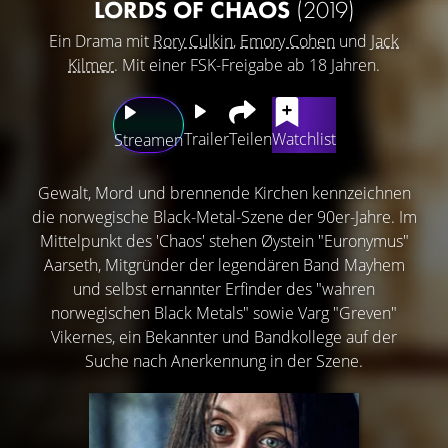
LORDS OF CHAOS
(2019)
Ein Drama mit
Rory Culkin
,
Emory Cohen
und
Jack
Kilmer
. Mit einer FSK-Freigabe ab 18 Jahren.
Trailer
Teilen
Watchlist
Streamen
Gewalt, Mord und brennende Kirchen kennzeichnen
die norwegische Black-Metal-Szene der 90er-Jahre. Im
Mittelpunkt des 'Chaos' stehen Øystein "Euronymus"
Aarseth, Mitgründer der legendären Band Mayhem
und selbst ernannter Erfinder des "wahren
norwegischen Black Metals" sowie Varg "Greven"
Vikernes, ein Bekannter und Bandkollege auf der
Suche nach Anerkennung in der Szene.