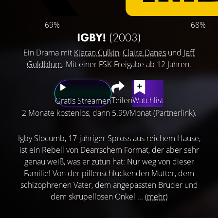
69%
68%
IGBY!
(2003)
Ein Drama mit
Kieran Culkin
,
Claire Danes
und
Jeff
Goldblum
. Mit einer FSK-Freigabe ab 12 Jahren.
Teilen
Watchlist
Gratis Streamen
2 Monate kostenlos, dann 5.99/Monat (Partnerlink).
Igby Slocumb, 17-jähriger Spross aus reichem Hause,
ist ein Rebell von Dean‘schem Format, der aber sehr
genau weiß, was er zutun hat: Nur weg von dieser
Familie! Von der pillenschluckenden Mutter, dem
schizophrenen Vater, dem angepassten Bruder und
dem skrupellosen Onkel ...
(mehr)