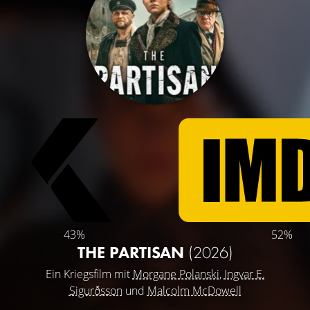
43%
52%
THE PARTISAN
(2026)
Ein Kriegsfilm mit
Morgane Polanski
,
Ingvar E.
Sigurðsson
und
Malcolm McDowell