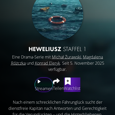
HEWELIUSZ
STAFFEL 1
Eine Drama-Serie mit
Michał Żurawski
,
Magdalena
Różczka
und
Konrad Eleryk
. Seit 5. November 2025
verfügbar.
Teilen
Watchlist
Streamen
Nach einem schrecklichen Fährunglück sucht der
dienstfreie Kapitän nach Antworten und Gerechtigkeit
für die Verunglückten – und die Hinterbliebenen.