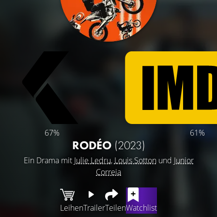
67%
61%
RODÉO
(2023)
Ein Drama mit
Julie Ledru
,
Louis Sotton
und
Junior
Correia
Leihen
Trailer
Teilen
Watchlist