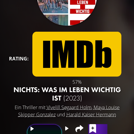
RATING:
57%
NICHTS: WAS IM LEBEN WICHTIG
IST
(2023)
Ein Thriller mit
Vivelill Søgaard Holm
,
Maya Louise
Skipper Gonzalez
und
Harald Kaiser Hermann