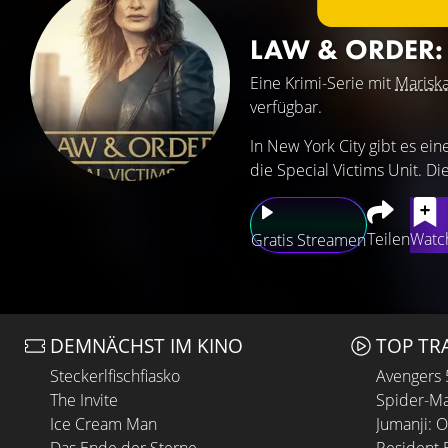
LAW & ORDER: 
Eine Krimi-Serie mit
Mariska
verfügbar.
In New York City gibt es ein
die Special Victims Unit. Di
Teilen
Watch
Gratis Streamen
DEMNÄCHST IM KINO
TOP TR
Steckerlfischfiasko
Avengers
The Invite
Spider-Ma
Ice Cream Man
Jumanji: 