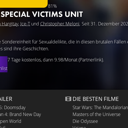
81%
SPECIAL VICTIMS UNIT
 Hargitay
,
Ice-T
und
Christopher Meloni
. Seit 31. Dezember 20
e Sondereinheit für Sexualdelikte, die in diesen brutalen Fällen 
es sind ihre Geschichten.
7 Tage kostenlos, dann 9.98/Monat (Partnerlink).
list
AILER
DIE BESTEN FILME
 5: Doomsday
Star Wars: The Mandaloria
n 4: Brand New Day
Masters of the Universe
Open World
Die Odyssee