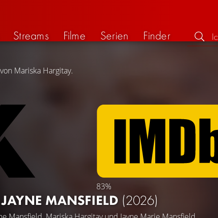
Streams
Filme
Serien
Finder
 von Mariska Hargitay.
83%
 JAYNE MANSFIELD
(2026)
ne Mansfield
,
Mariska Hargitay
und
Jayne Marie Mansfield