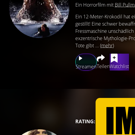
Ein Horrorfilm mit
Bill Pull
Ein 12-Meter-Krokodil hat e
gestillt! Eine schwer bewa
Fressmaschine unschädlich z
exzentrische Mythologie-Pro
Tote gibt ...
(mehr)
Teilen
Watchlist
Streamen
RATING: