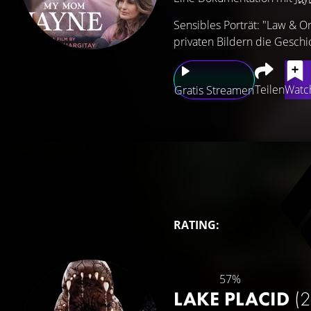
Sensibles Porträt: "Law & Or
privaten Bildern die Geschi
Teilen
Watch
Gratis Streamen
RATING:
57%
LAKE PLACID
(