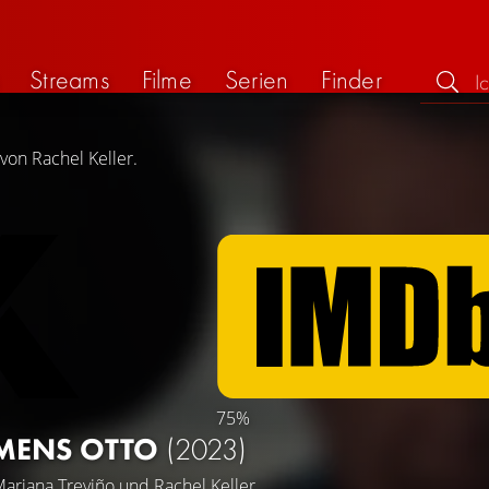
Streams
Filme
Serien
Finder
von Rachel Keller.
75%
MENS OTTO
(2023)
ariana Treviño
und
Rachel Keller