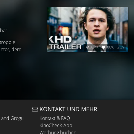
gbar.
etropole
38.7K
100%
2:39
entor, dem
KONTAKT UND MEHR
n and Grogu
Kontakt & FAQ
KinoCheck-App
Werbung buchen