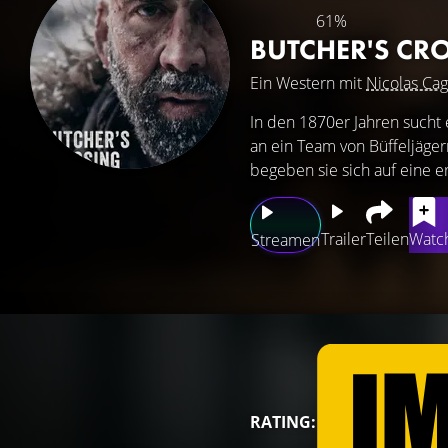
61%
BUTCHER'S CR
Ein Western mit
Nicolas Ca
In den 1870er Jahren sucht
an ein Team von Büffeljäge
begeben sie sich auf eine e
Trailer
Teilen
Watch
Streamen
RATING: