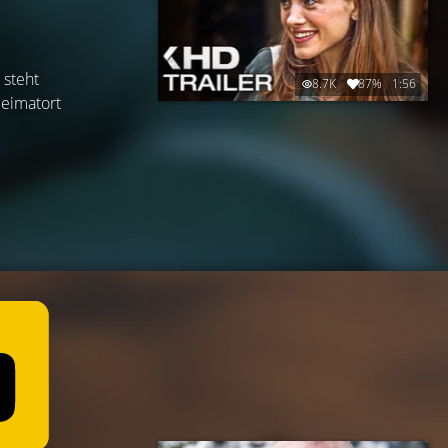
 steht
8.7K
87%
1:56
Heimatort