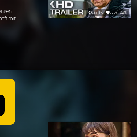
rengen
625.1K
97%
2:39
haft mit