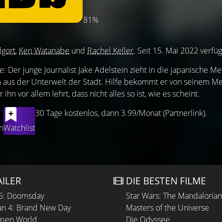
81%
lgort
,
Ken Watanabe
und
Rachel Keller
. Seit 15. Mai 2022 verfü
: Der junge Journalist Jake Adelstein zieht in die japanische M
em aus der Unterwelt der Stadt. Hilfe bekommt er von seinem M
r ihn vor allem lehrt, dass nicht alles so ist, wie es scheint.
30 Tage kostenlos, dann 3.99/Monat (Partnerlink).
n
Watchlist
AILER
DIE BESTEN FILME
 5: Doomsday
Star Wars: The Mandaloria
n 4: Brand New Day
Masters of the Universe
Open World
Die Odyssee