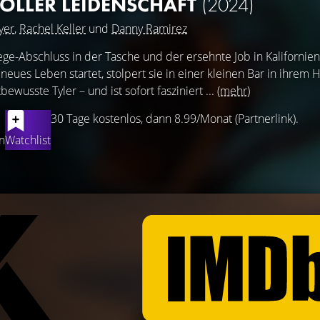
OLLER LEIDENSCHAFT
(2024)
yer
,
Rachel Keller
und
Danny Ramirez
ege-Abschluss in der Tasche und der ersehnte Job in Kalifornien
 neues Leben startet, stolpert sie in einer kleinen Bar in ihrem 
ewusste Tyler – und ist sofort fasziniert ...
(mehr)
30 Tage kostenlos, dann 8.99/Monat (Partnerlink).
n
Watchlist