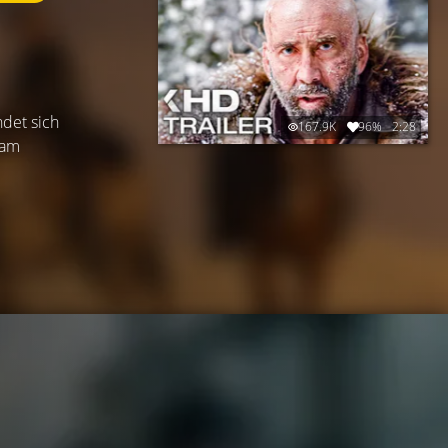
ndet sich
167.9K
96%
2:28
sam