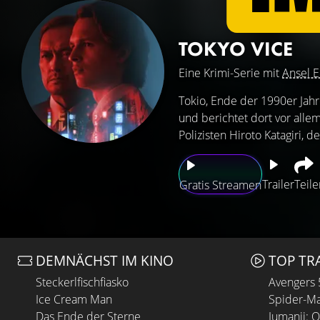
TOKYO VICE
Eine Krimi-Serie mit
Ansel E
Tokio, Ende der 1990er Jahre
und berichtet dort vor all
Polizisten Hiroto Katagiri, de
Trailer
Teile
Gratis Streamen
DEMNÄCHST IM KINO
TOP TR
Steckerlfischfiasko
Avengers
Ice Cream Man
Spider-Ma
Das Ende der Sterne
Jumanji: 