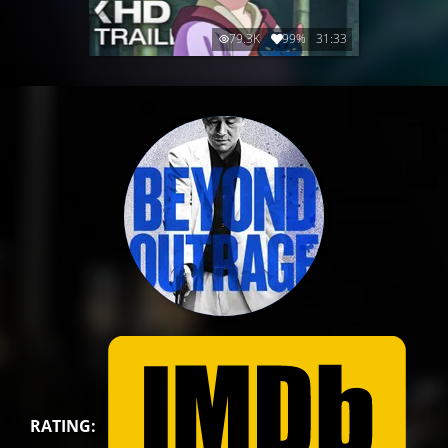
79.3K
99%
31:33
RATING: