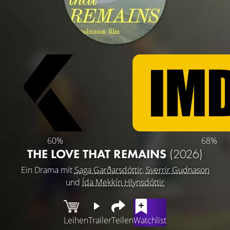
60%
68%
THE LOVE THAT REMAINS
(2026)
Ein Drama mit
Saga Garðarsdóttir
,
Sverrir Gudnason
und
Ída Mekkín Hlynsdóttir
Leihen
Trailer
Teilen
Watchlist