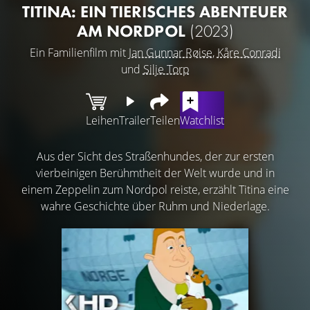
TITINA: EIN TIERISCHES ABENTEUER
AM NORDPOL
(2023)
Ein Familienfilm mit
Jan Gunnar Røise
,
Kåre Conradi
und
Silje Torp
Leihen
Trailer
Teilen
Watchlist
Aus der Sicht des Straßenhundes, der zur ersten
vierbeinigen Berühmtheit der Welt wurde und in
einem Zeppelin zum Nordpol reiste, erzählt Titina eine
wahre Geschichte über Ruhm und Niederlage.