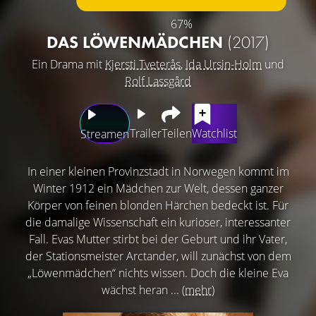
67%
DAS LÖWENMÄDCHEN
(2017)
Ein Drama mit
Kjersti Tveterås
,
Ida Ursin-Holm
und
Rolf Lassgård
Trailer
Teilen
Watchlist
Streamen
In einer kleinen Provinzstadt in Norwegen kommt im
Winter 1912 ein Mädchen zur Welt, dessen ganzer
Körper von feinen blonden Härchen bedeckt ist. Für
die damalige Wissenschaft ein kurioser, interessanter
Fall. Evas Mutter stirbt bei der Geburt und ihr Vater,
der Stationsmeister Arctander, will zunächst von dem
„Löwenmädchen“ nichts wissen. Doch die kleine Eva
wächst heran ...
(mehr)