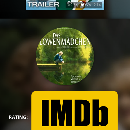
2.6K
95%
2:14
RATING: