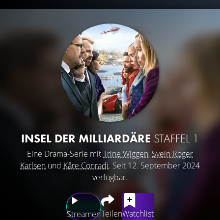
INSEL DER MILLIARDÄRE
STAFFEL 1
Eine Drama-Serie mit
Trine Wiggen
,
Svein Roger
Karlsen
und
Kåre Conradi
. Seit 12. September 2024
verfügbar.
Teilen
Watchlist
Streamen