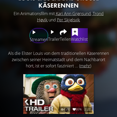
ÄSERENNEN
Ein Animationsfilm mit
Kari Ann Grønsund
,
Trond
Høvik
und
Per Skjølsvik
Trailer
Teilen
Watchlist
Streamen
Als die Elster Louis von dem traditionellen Käserennen
zwischen seiner Heimatstadt und dem Nachbarort
hört, ist er sofort fasziniert ...
(mehr)
4.7K
86%
2:23