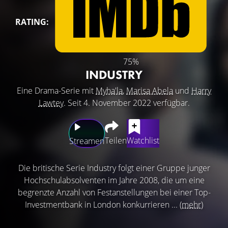
RATING:
75%
INDUSTRY
Eine Drama-Serie mit
Myha'la
,
Marisa Abela
und
Harry
Lawtey
. Seit 4. November 2022 verfügbar.
Teilen
Watchlist
Streamen
Die britische Serie Industry folgt einer Gruppe junger
Hochschulabsolventen im Jahre 2008, die um eine
begrenzte Anzahl von Festanstellungen bei einer Top-
Investmentbank in London konkurrieren ...
(mehr)