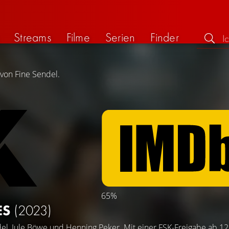
Streams
Filme
Serien
Finder
 von Fine Sendel.
65%
ES
(2023)
del
,
Jule Böwe
und
Henning Peker
. Mit einer FSK-Freigabe ab 12