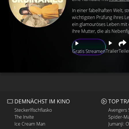
In einer fabelhaften Welt, s
wichtigsten Prüfung ihres Le
ein glamouröses Leben mit e
ihre Mutter, die als Nebenfi
Trailer
Teile
Gratis Streamen
DEMNÄCHST IM KINO
TOP TR
Steckerlfischfiasko
Avengers
The Invite
Spider-Ma
Ice Cream Man
Jumanji: 