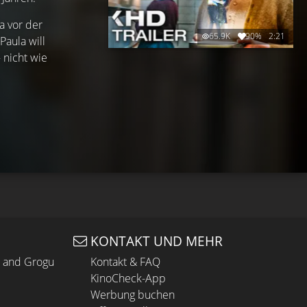
a vor der
65.9K
90%
2:21
Paula will
 nicht wie
KONTAKT UND MEHR
n and Grogu
Kontakt & FAQ
KinoCheck-App
Werbung buchen