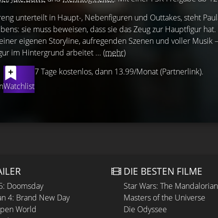
treng unterteilt in Haupt-, Nebenfiguren und Outtakes, steht Paul
bens: sie muss beweisen, dass sie das Zeug zur Hauptfigur hat. 
iner eigenen Storyline, aufregenden Szenen und voller Musik –
gur im Hintergrund arbeitet ...
(mehr)
7 Tage kostenlos, dann 13.99/Monat (Partnerlink).
n
Watchlist
AILER
DIE BESTEN FILME
 5: Doomsday
Star Wars: The Mandaloria
n 4: Brand New Day
Masters of the Universe
Open World
Die Odyssee