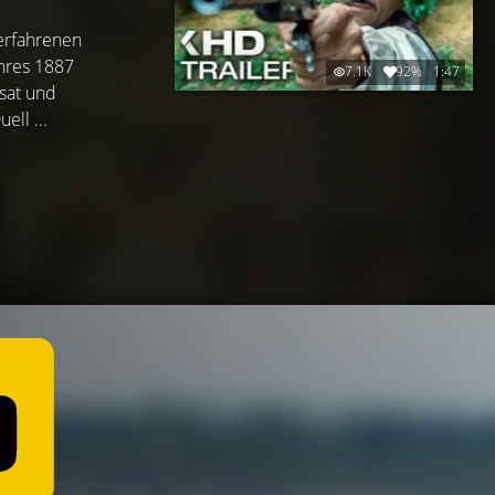
erfahrenen
ahres 1887
7.1K
92%
1:47
ssat und
ll ...