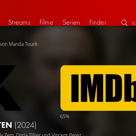
Streams
Filme
Serien
Finder
g von Manda Touré.
65%
STEN
(2024)
dy Zem
,
Doria Tillier
und
Vincent Perez