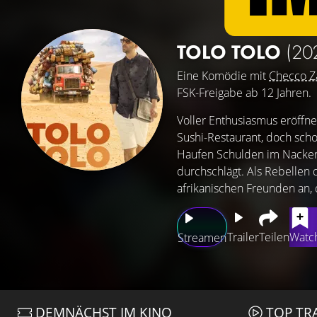
TOLO TOLO
(20
Eine Komödie mit
Checco Z
FSK-Freigabe ab 12 Jahren.
Voller Enthusiasmus eröffne
Sushi-Restaurant, doch scho
Haufen Schulden im Nacken f
durchschlägt. Als Rebellen 
afrikanischen Freunden an, 
Trailer
Teilen
Watch
Streamen
DEMNÄCHST IM KINO
TOP TR