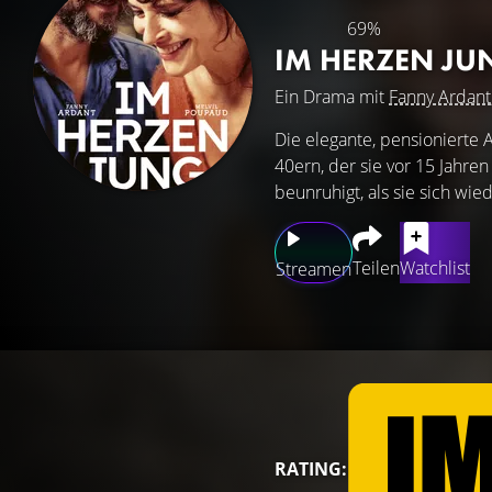
69%
IM HERZEN J
Ein Drama mit
Fanny Ardant
Die elegante, pensionierte Ar
40ern, der sie vor 15 Jahre
beunruhigt, als sie sich wi
Teilen
Watchlist
Streamen
RATING: