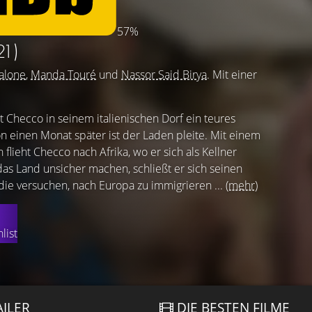
57%
21)
alone
,
Manda Touré
und
Nassor Said Birya
. Mit einer
t Checco in seinem italienischen Dorf ein teures
n einen Monat später ist der Laden pleite. Mit einem
lieht Checco nach Afrika, wo er sich als Kellner
das Land unsicher machen, schließt er sich seinen
die versuchen, nach Europa zu immigrieren ...
(mehr)
list
AILER
DIE BESTEN FILME