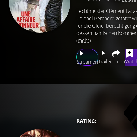
Fechtmeister Clément Lacaz
Colonel Berchère getötet w
für die Gleichberechtigung 
dessen hämischen Kommentare
(mehr)
Trailer
Teilen
Watch
Streamen
RATING: