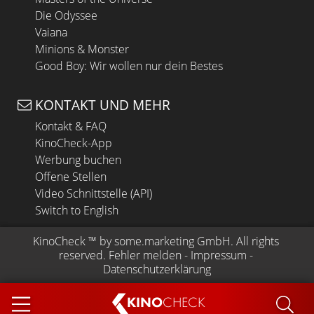
Die Odyssee
Vaiana
Minions & Monster
Good Boy: Wir wollen nur dein Bestes
KONTAKT UND MEHR
Kontakt & FAQ
KinoCheck-App
Werbung buchen
Offene Stellen
Video Schnittstelle (API)
Switch to English
KinoCheck
 ™ by 
some.marketing GmbH
. All rights 
reserved.
Fehler melden
 - 
Impressum
 - 
Datenschutzerklärung
KINO
CHECK