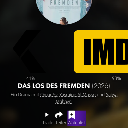
41%
93%
DAS LOS DES FREMDEN
(2026)
Ein Drama mit
Omar Sy
,
Yasmine Al Massri
und
Yahya
Mahayni
Trailer
Teilen
Watchlist