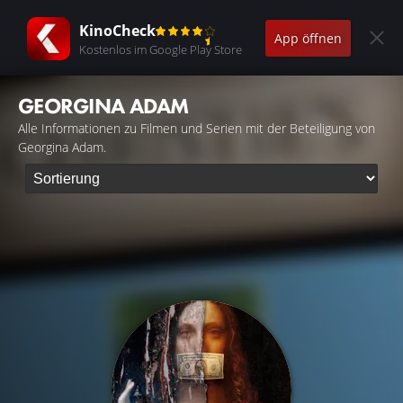
KinoCheck
App öffnen
Kostenlos im Google Play Store
GEORGINA ADAM
Alle Informationen zu Filmen und Serien mit der Beteiligung von
Georgina Adam.