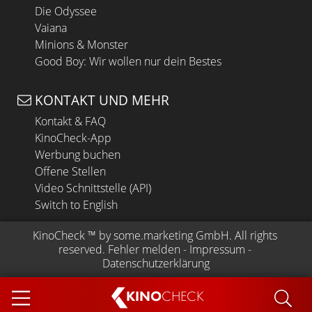
Die Odyssee
Vaiana
Minions & Monster
Good Boy: Wir wollen nur dein Bestes
KONTAKT UND MEHR
Kontakt & FAQ
KinoCheck-App
Werbung buchen
Offene Stellen
Video Schnittstelle (API)
Switch to English
KinoCheck
 ™ by 
some.marketing GmbH
. All rights 
reserved.
Fehler melden
 - 
Impressum
 - 
Datenschutzerklärung
KINO
CHECK