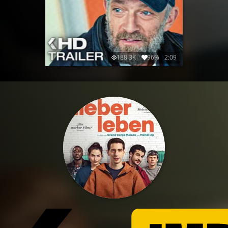
188.3K
96%
2:09