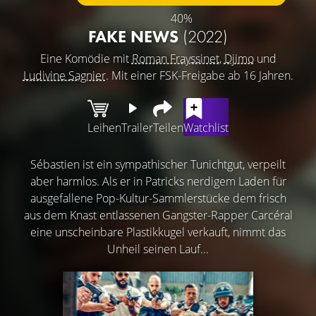
40%
FAKE NEWS
(2022)
Eine Komödie mit
Roman Frayssinet
,
Djimo
und
Ludivine Sagnier
. Mit einer FSK-Freigabe ab 16 Jahren.
Leihen
Trailer
Teilen
Watchlist
Sébastien ist ein sympathischer Tunichtgut, verpeilt
aber harmlos. Als er in Patricks nerdigem Laden für
ausgefallene Pop-Kultur-Sammlerstücke dem frisch
aus dem Knast entlassenen Gangster-Rapper Carcéral
eine unscheinbare Plastikkugel verkauft, nimmt das
Unheil seinen Lauf...