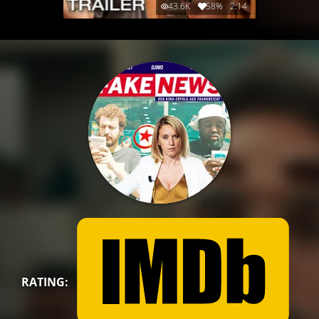
43.6K
58%
2:14
RATING: