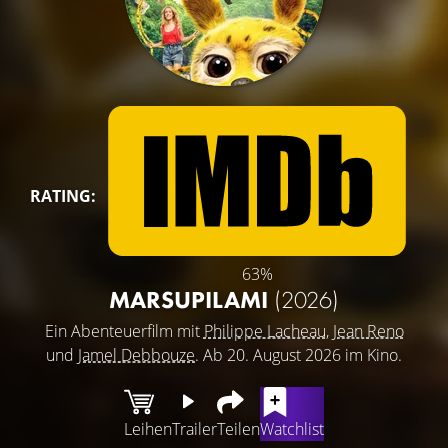
RATING:
63%
MARSUPILAMI
(2026)
Ein Abenteuerfilm mit
Philippe Lacheau
,
Jean Reno
und
Jamel Debbouze
. Ab 20. August 2026 im Kino.
Leihen
Trailer
Teilen
Watchlist