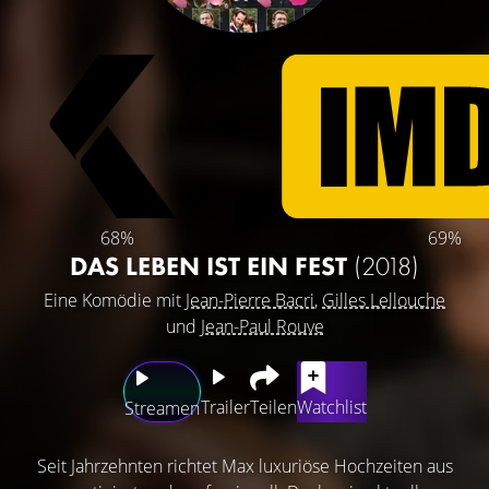
68%
69%
DAS LEBEN IST EIN FEST
(2018)
Eine Komödie mit
Jean-Pierre Bacri
,
Gilles Lellouche
und
Jean-Paul Rouve
Trailer
Teilen
Watchlist
Streamen
Seit Jahrzehnten richtet Max luxuriöse Hochzeiten aus