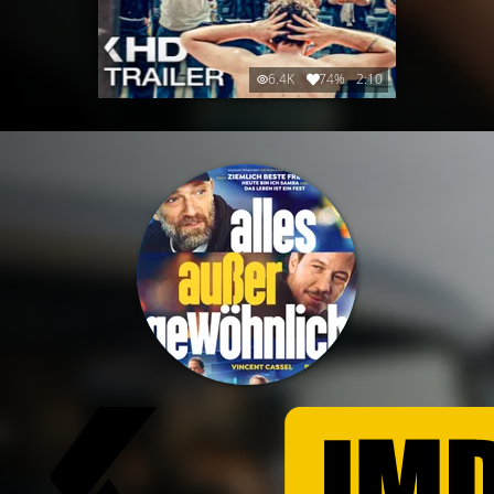
6.4K
74%
2:10