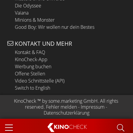
Die Odyssee
Vaiana
Minions & Monster
Good Boy: Wir wollen nur dein Bestes
KONTAKT UND MEHR
Kontakt & FAQ
KinoCheck-App
Werbung buchen
Offene Stellen
Video Schnittstelle (API)
Switch to English
KinoCheck
 ™ by 
some.marketing GmbH
. All rights 
reserved.
Fehler melden
 - 
Impressum
 - 
Datenschutzerklärung
KINO
CHECK