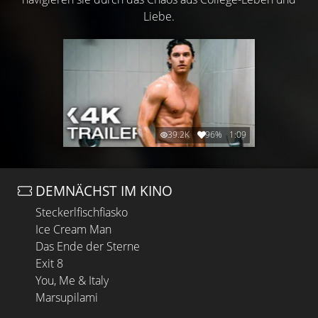
Liebe.
39.2K
96%
1:09
DEMNÄCHST IM KINO
Steckerlfischfiasko
Ice Cream Man
Das Ende der Sterne
Exit 8
You, Me & Italy
Marsupilami