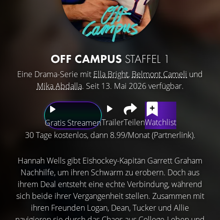
OFF CAMPUS
STAFFEL 1
Eine Drama-Serie mit
Ella Bright
,
Belmont Cameli
und
Mika Abdalla
. Seit 13. Mai 2026 verfügbar.
Trailer
Teilen
Watchlist
Gratis Streamen
30 Tage kostenlos, dann 8.99/Monat (Partnerlink).
Hannah Wells gibt Eishockey-Kapitän Garrett Graham
Nachhilfe, um ihren Schwarm zu erobern. Doch aus
ihrem Deal entsteht eine echte Verbindung, während
sich beide ihrer Vergangenheit stellen. Zusammen mit
ihren Freunden Logan, Dean, Tucker und Allie
navigieren sie durch das Chaos aus College-Leben und