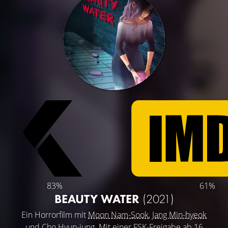
83%
61%
BEAUTY WATER
(2021)
Ein Horrorfilm mit
Moon Nam-Sook
,
Jang Min-hyeok
und
Cho Hyun-jung
. Mit einer FSK-Freigabe ab 16