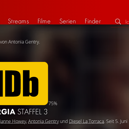
Streams
Filme
Serien
Finder
 von Antonia Gentry.
75%
RGIA
STAFFEL 3
ianne Howey
,
Antonia Gentry
und
Diesel La Torraca
. Seit 5. Jun