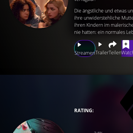
Die ängstliche und etwas unb
ihre unwiderstehliche Mutter
ihren Kindern im malerisch
nie hatten: ein normales Leb
Trailer
Teilen
Watch
Streamen
RATING: