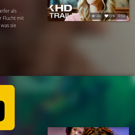
ifer als
14K
99%
0:52
r Flucht mit
 was sie