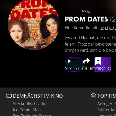
53%
PROM DATES
(
Eine Komödie mit
Julia Lest
Jess und Hannah, die mit 1
feiern. Trotz der bevorsteh
bringen wird, sind die beide
Teilen
Watchlist
Streamen
DEMNÄCHST IM KINO
TOP TR
Steckerlfischfiasko
Avengers
Ice Cream Man
Spider-Ma