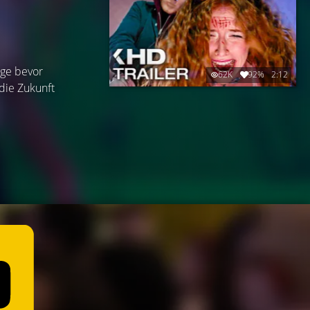
age bevor
62K
92%
2:12
die Zukunft