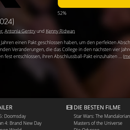
52%
2024)
er
,
Antonia Gentry
und
Kenny Ridwan
3 Jahren einen Pakt geschlossen haben, um den perfekten Absch
enden Veränderungen, die das College in den nächsten vier Jahr
n fest entschlossen, ihren Abschlussball-Pakt einzuhalten ...
(me
AILER
DIE BESTEN FILME
 5: Doomsday
Star Wars: The Mandaloria
n 4: Brand New Day
Masters of the Universe