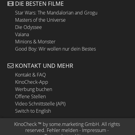
DIE BESTEN FILME
Star Wars: The Mandalorian and Grogu
Masters of the Universe
Die Odyssee
Vaiana
Minions & Monster
Good Boy: Wir wollen nur dein Bestes
KONTAKT UND MEHR
Kontakt & FAQ
KinoCheck-App
Werbung buchen
Offene Stellen
Video Schnittstelle (API)
Switch to English
KinoCheck
 ™ by 
some.marketing GmbH
. All rights 
reserved.
Fehler melden
 - 
Impressum
 - 