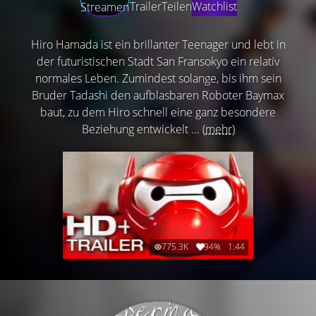
Trailer
Teilen
Watchlist
Streamen
Hiro Hamada ist ein brillanter Teenager und lebt in
der futuristischen Stadt San Fransokyo ein relativ
normales Leben. Zumindest solange, bis ihm sein
Bruder Tadashi den aufblasbaren Roboter Baymax
baut, zu dem Hiro schnell eine ganz besondere
Beziehung entwickelt ...
(mehr)
775.3K
94%
1:44