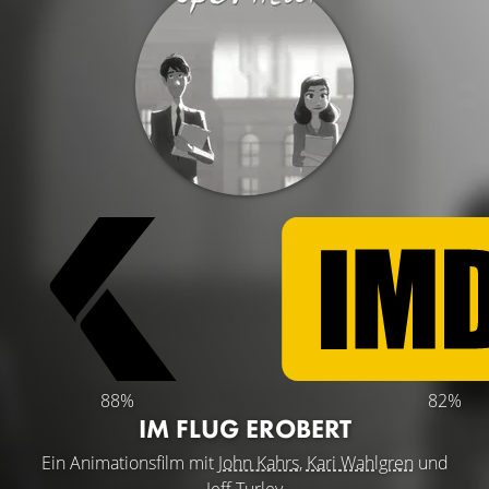
88%
82%
IM FLUG EROBERT
Ein Animationsfilm mit
John Kahrs
,
Kari Wahlgren
und
Jeff Turley