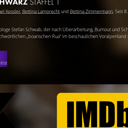
CHWARZ
STAFFEL 1
el Kessler
,
Bettina Lamprecht
und
Bettina Zimmermann
. Seit 8
ologe Stefan Schwab, der nach Überarbeitung, Burnout und Sc
ichwörtlichen „boarischen Rua“ im beschaulichen Voralpenland s
list