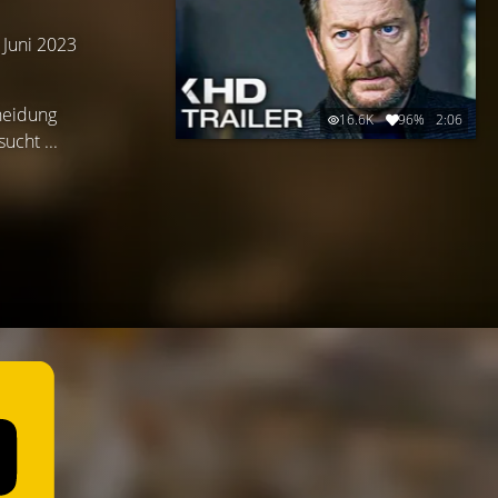
. Juni 2023
heidung
16.6K
96%
2:06
ucht ...