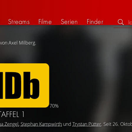
Streams
Filme
Serien
Finder
 von Axel Milberg.
70%
TAFFEL 1
a Zengel
,
Stephan Kampwirth
und
Trystan Pütter
. Seit 26. Okt