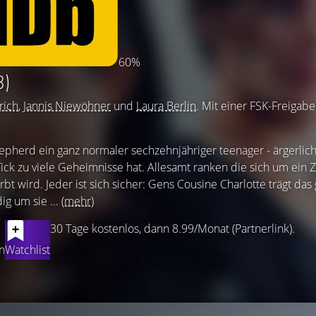
60%
3)
rich
,
Jannis Niewöhner
und
Laura Berlin
. Mit einer FSK-Freigab
epherd ein ganz normaler sechzehnjähriger teenager - ärgerlich
 Tick zu viele Geheimnisse hat. Allesamt ranken die sich um ein Z
rbt wird. Jeder ist sich sicher: Gens Cousine Charlotte trägt das 
ig um sie ...
(mehr)
30 Tage kostenlos, dann 8.99/Monat (Partnerlink).
n
Watchlist