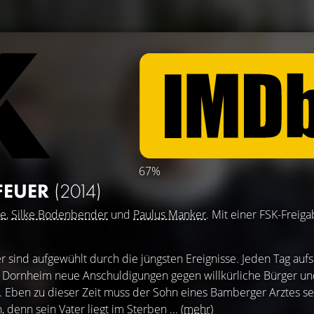
67%
 FEUER
(2014)
ke
,
Silke Bodenbender
und
Paulus Manker
. Mit einer FSK-Freig
 sind aufgewühlt durch die jüngsten Ereignisse. Jeden Tag auf
n Dornheim neue Anschuldigungen gegen willkürliche Bürger u
i. Eben zu dieser Zeit muss der Sohn eines Bamberger Arztes se
 denn sein Vater liegt im Sterben ...
(mehr)