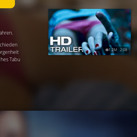
Jahren.
schieden
1.2M
2:08
orgenheit
iches Tabu