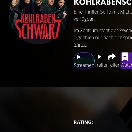
KOHLRABENS
Eine Thriller-Serie mit
Micha
verfügbar.
Im Zentrum steht der Psych
eigentlich nur nach der spr
(mehr)
Trailer
Teilen
Watch
Streamen
RATING: