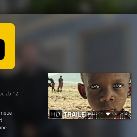
abe ab 12
s neue
447.9K
96%
2:14
nd
ine