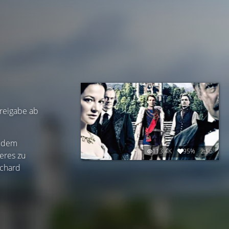
Freigabe ab
h dem
113.4K
95%
2:56
eres zu
ichard