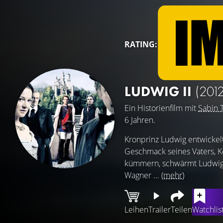
RATING:
LUDWIG II
(2012
Ein Historienfilm mit
Sabin 
6 Jahren.
Kronprinz Ludwig entwickelt
Geschmack seines Vaters, Kö
kümmern, schwärmt Ludwig f
Wagner ...
(mehr)
Leihen
Trailer
Teilen
Watchlis