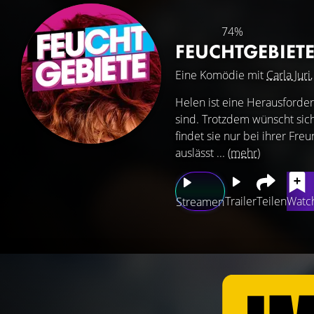
74%
FEUCHTGEBIET
Eine Komödie mit
Carla Juri
Helen ist eine Herausforder
sind. Trotzdem wünscht sich
findet sie nur bei ihrer Fre
auslässt ...
(mehr)
Trailer
Teilen
Watch
Streamen