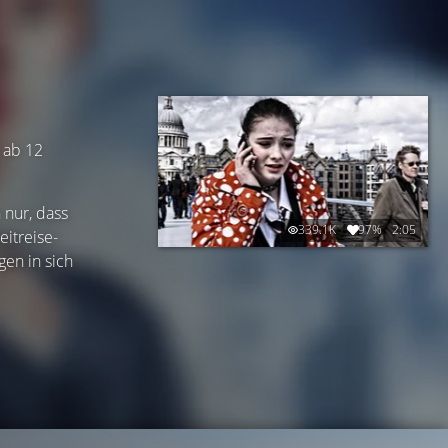
e ab 12
 nur, dass
339.1K
97%
2:05
eitreise-
gen in sich