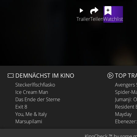
Trailer
Teilen
Watchlist
DEMNÄCHST IM KINO
TOP TR
Steckerlfischfiasko
Avengers
Ice Cream Man
Spider-Ma
Das Ende der Sterne
Jumanji: 
Exit 8
Resident E
You, Me & Italy
Mayday
Marsupilami
Ebenezer:
KinoCheck
 ™ by 
some.m