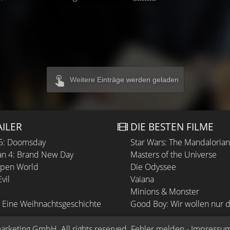
Weitere Einträge werden geladen
AILER
DIE BESTEN FILME
 5: Doomsday
Star Wars: The Mandaloria
n 4: Brand New Day
Masters of the Universe
Open World
Die Odyssee
vil
Vaiana
Minions & Monster
 Eine Weihnachtsgeschichte
Good Boy: Wir wollen nur d
arketing GmbH
. All rights reserved.
Fehler melden
 - 
Impressu