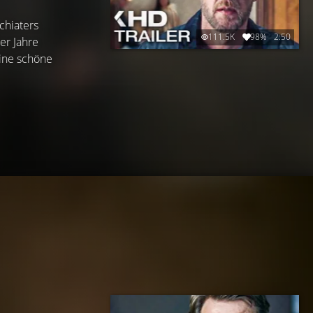
chiaters
111.5K
98%
2:50
er Jahre
eine schöne