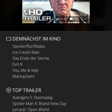
60.9K
93%
2:27
DEMNÄCHST IM KINO
Steckerlfischfiasko
Ice Cream Man
Das Ende der Sterne
Exit 8
You, Me & Italy
Marsupilami
TOP TRAILER
Avengers 5: Doomsday
Spider-Man 4: Brand New Day
Jumanji: Open World