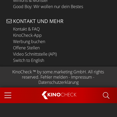
Minions & Monster
Good Boy: Wir wollen nur dein Bestes
KONTAKT UND MEHR
Kontakt & FAQ
KinoCheck-App
Werbung buchen
Offene Stellen
Video Schnittstelle (API)
Switch to English
KinoCheck
 ™ by 
some.marketing GmbH
. All rights 
reserved.
Fehler melden
 - 
Impressum
 - 
Datenschutzerklärung
KINO
CHECK
App