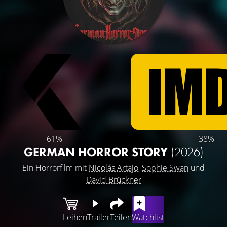
61%
38%
GERMAN HORROR STORY
(2026)
Ein Horrorfilm mit
Nicolás Artajo
,
Sophie Swan
und
David Brückner
Leihen
Trailer
Teilen
Watchlist