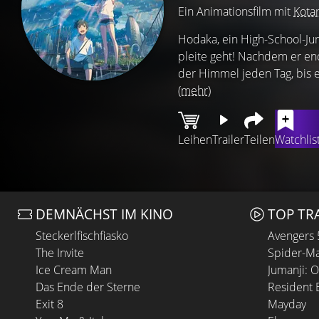
Ein Animationsfilm mit
Kota
Hodaka, ein High-School-Jung
pleite geht! Nachdem er end
der Himmel jeden Tag, bis er
(mehr)
Leihen
Trailer
Teilen
Watchlis
DEMNÄCHST IM KINO
TOP TR
Steckerlfischfiasko
Avengers
The Invite
Spider-Ma
Ice Cream Man
Jumanji: 
Das Ende der Sterne
Resident E
Exit 8
Mayday