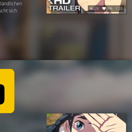
 ländlichen
22K
98%
1:20
scht sich