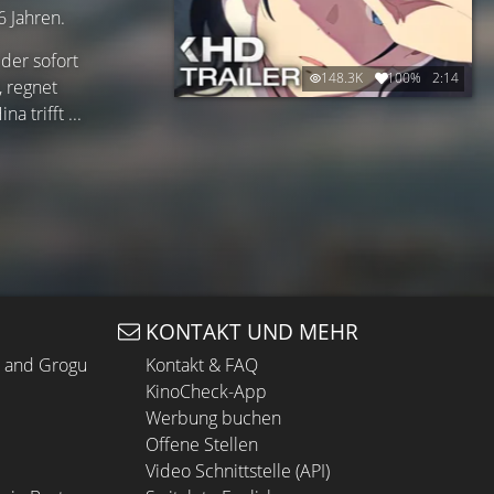
6 Jahren.
 der sofort
148.3K
100%
2:14
, regnet
 trifft ...
KONTAKT UND MEHR
n and Grogu
Kontakt & FAQ
KinoCheck-App
Werbung buchen
Offene Stellen
Video Schnittstelle (API)