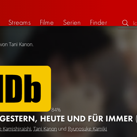
Streams
Filme
Serien
Finder
 von Tani Kanon.
84%
 GESTERN, HEUTE UND FÜR IMMER
 Kamishiraishi
,
Tani Kanon
und
Ryunosuke Kamiki