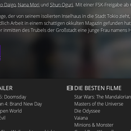
ro Daigo
,
Nana Mori
und
Shun Oguri
. Mit einer FSK-Freigabe ab 
e, der von seinem isolierten Inselhaus in die Stadt Tokio zieht,
lich Arbeit in einem schattigen okkulten Magazin gefunden hat
 inmitten des Trubels der Großstadt eine junge Frau namens Hina
t
AILER
DIE BESTEN FILME
 5: Doomsday
Star Wars: The Mandaloria
n 4: Brand New Day
Masters of the Universe
Open World
Die Odyssee
vil
Vaiana
Minions & Monster