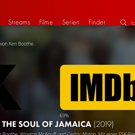
Streams
Filme
Serien
Finder
 von Ken Boothe.
69%
: THE SOUL OF JAMAICA
(2019)
n Boothe
,
Winston McAnuff
und
Cedric Myton
. Mit einer FSK-Fr