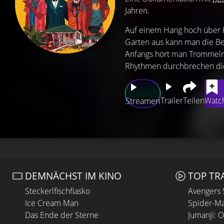
Jahren.
Auf einem Hang hoch über Ki
Garten aus kann man die Ber
Anfangs hört man Trommeln
Rhythmen durchbrechen die
Trailer
Teilen
Watch
Streamen
DEMNÄCHST IM KINO
TOP TR
Steckerlfischfiasko
Avengers
Ice Cream Man
Spider-Ma
Das Ende der Sterne
Jumanji: 