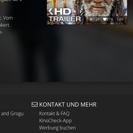
st. Vom
7.2K
97%
1:39
kert.
e-
KONTAKT UND MEHR
n and Grogu
Kontakt & FAQ
KinoCheck-App
Werbung buchen