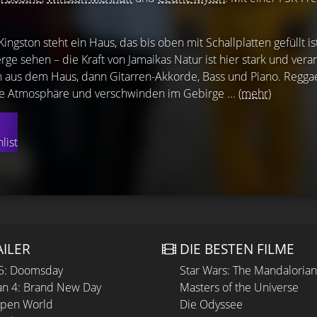
ngston steht ein Haus, das bis oben mit Schallplatten gefüllt i
ge sehen – die Kraft von Jamaikas Natur ist hier stark und veran
 aus dem Haus, dann Gitarren-Akkorde, Bass und Piano. Regga
 Atmosphäre und verschwinden im Gebirge ...
(mehr)
list
AILER
DIE BESTEN FILME
 5: Doomsday
Star Wars: The Mandaloria
n 4: Brand New Day
Masters of the Universe
Open World
Die Odyssee