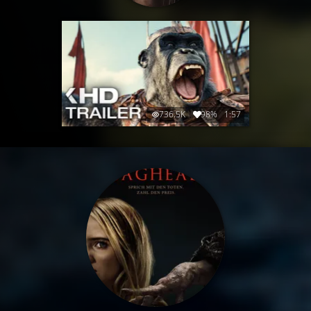
736.5K
98%
1:57