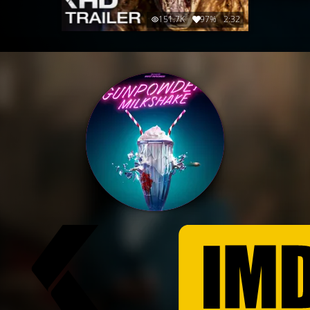
151.7K
97%
2:32