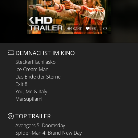
182.4K
93%
2:39
DEMNÄCHST IM KINO
Steckerlfischfiasko
Ice Cream Man
Das Ende der Sterne
Exit 8
You, Me & Italy
Marsupilami
TOP TRAILER
Avengers 5: Doomsday
Spider-Man 4: Brand New Day