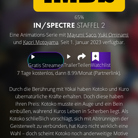
65%
IN/SPECTRE
STAFFEL 2
Eine Animations-Serie mit
Mayumi Saco
,
Yuki Ominami
und
Kaori Motoyama
. Seit 1. Januar 2023 verfügbar.
Trailer
Teilen
Watchlist
Gratis Streamen
7 Tage kostenlos, dann 8.99/Monat (Partnerlink).
Durch die Berührung mit Yōkai haben Kotoko und Kuro
übernatürliche Kräfte erhalten. Doch diese haben
ihren Preis: Kotoko musste ein Auge und ein Bein
einbüßen, während Kuros Leben in Scherben liegt. Als
Kotoko schließlich vorschlägt, sich mit Abtrünnigen der
Geisterwelt zu verbünden, hat Kuro nicht wirklich eine
Wahl – doch scheint Kotoko noch anderweitige Motive