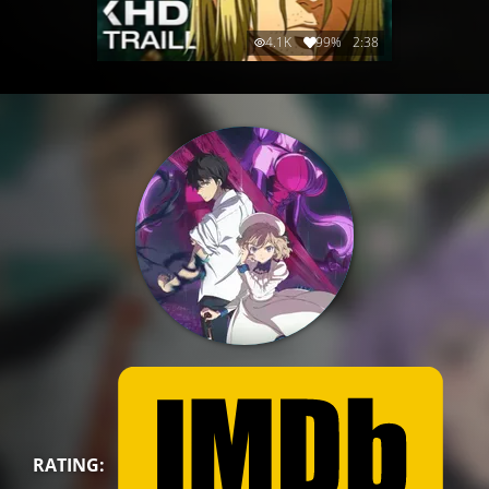
4.1K
99%
2:38
RATING: