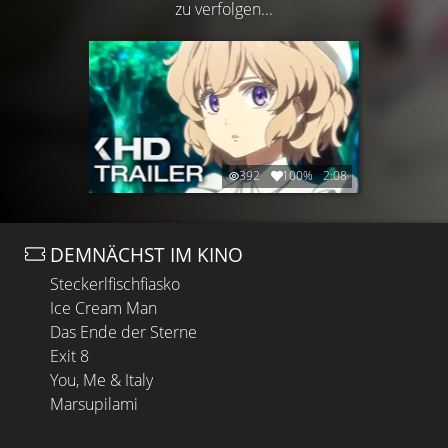
zu verfolgen...
392
100%
2:08
DEMNÄCHST IM KINO
Steckerlfischfiasko
Ice Cream Man
Das Ende der Sterne
Exit 8
You, Me & Italy
Marsupilami