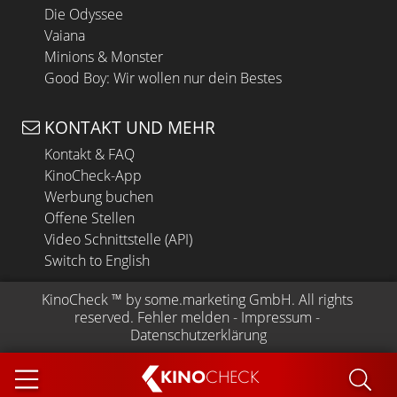
Die Odyssee
Vaiana
Minions & Monster
Good Boy: Wir wollen nur dein Bestes
KONTAKT UND MEHR
Kontakt & FAQ
KinoCheck-App
Werbung buchen
Offene Stellen
Video Schnittstelle (API)
Switch to English
KinoCheck
 ™ by 
some.marketing GmbH
. All rights 
reserved.
Fehler melden
 - 
Impressum
 - 
Datenschutzerklärung
KINO
CHECK