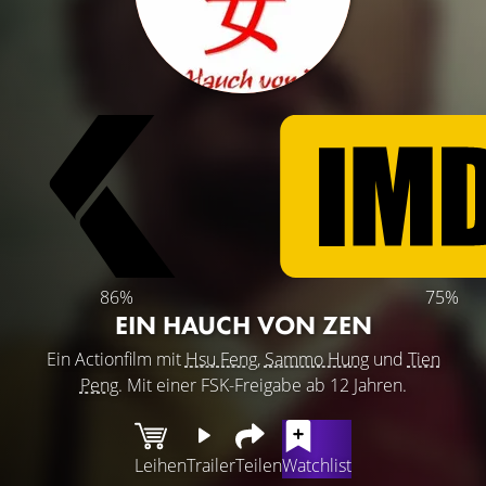
86%
75%
EIN HAUCH VON ZEN
Ein Actionfilm mit
Hsu Feng
,
Sammo Hung
und
Tien
Peng
. Mit einer FSK-Freigabe ab 12 Jahren.
Leihen
Trailer
Teilen
Watchlist