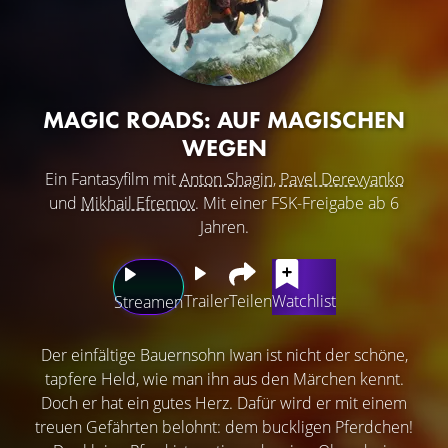
MAGIC ROADS: AUF MAGISCHEN
WEGEN
Ein Fantasyfilm mit
Anton Shagin
,
Pavel Derevyanko
und
Mikhail Efremov
. Mit einer FSK-Freigabe ab 6
Jahren.
Trailer
Teilen
Watchlist
Streamen
Der einfältige Bauernsohn Iwan ist nicht der schöne,
tapfere Held, wie man ihn aus den Märchen kennt.
Doch er hat ein gutes Herz. Dafür wird er mit einem
treuen Gefährten belohnt: dem buckligen Pferdchen!