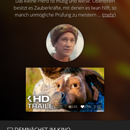
Das kleine Pferd ist mutig und weise. Obendrein
besitzt es Zauberkräfte, mit denen es Iwan hilft, so
manch unmögliche Prüfung zu meistern ...
(mehr)
24K
97%
2:35
DEMNÄCHST IM KINO