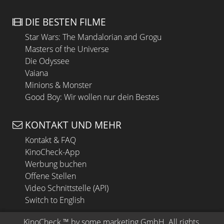
DIE BESTEN FILME
Star Wars: The Mandalorian and Grogu
Masters of the Universe
Die Odyssee
Vaiana
Minions & Monster
Good Boy: Wir wollen nur dein Bestes
KONTAKT UND MEHR
Kontakt & FAQ
KinoCheck-App
Werbung buchen
Offene Stellen
Video Schnittstelle (API)
Switch to English
KinoCheck
 ™ by 
some.marketing GmbH
. All rights 