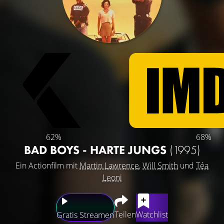
62%
68%
BAD BOYS - HARTE JUNGS
(1995)
Ein Actionfilm mit
Martin Lawrence
,
Will Smith
und
Téa
Leoni
Teilen
Watchlist
Gratis Streamen