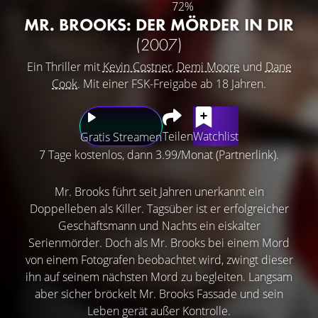
72%
MR. BROOKS: DER MÖRDER IN DIR
(2007)
Ein Thriller mit
Kevin Costner
,
Demi Moore
und
Dane
Cook
. Mit einer FSK-Freigabe ab 18 Jahren.
Teilen
Watchlist
Gratis Streamen
7 Tage kostenlos, dann 3.99/Monat (Partnerlink).
Mr. Brooks führt seit Jahren unerkannt ein
Doppelleben als Killer. Tagsüber ist er erfolgreicher
Geschäftsmann und Nachts ein eiskalter
Serienmörder. Doch als Mr. Brooks bei einem Mord
von einem Fotografen beobachtet wird, zwingt dieser
ihn auf seinem nächsten Mord zu begleiten. Langsam
aber sicher bröckelt Mr. Brooks Fassade und sein
Leben gerät außer Kontrolle.